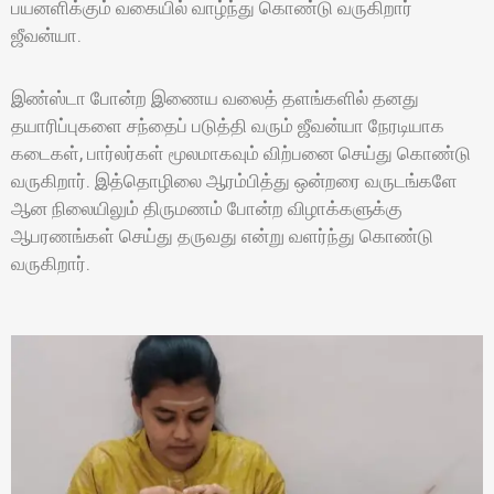
பயனளிக்கும் வகையில் வாழ்ந்து கொண்டு வருகிறார்
ஜீவன்யா.
இண்ஸ்டா போன்ற இணைய வலைத் தளங்களில் தனது
தயாரிப்புகளை சந்தைப் படுத்தி வரும் ஜீவன்யா நேரடியாக
கடைகள், பார்லர்கள் மூலமாகவும் விற்பனை செய்து கொண்டு
வருகிறார். இத்தொழிலை ஆரம்பித்து ஒன்றரை வருடங்களே
ஆன நிலையிலும் திருமணம் போன்ற விழாக்களுக்கு
ஆபரணங்கள் செய்து தருவது என்று வளர்ந்து கொண்டு
வருகிறார்.