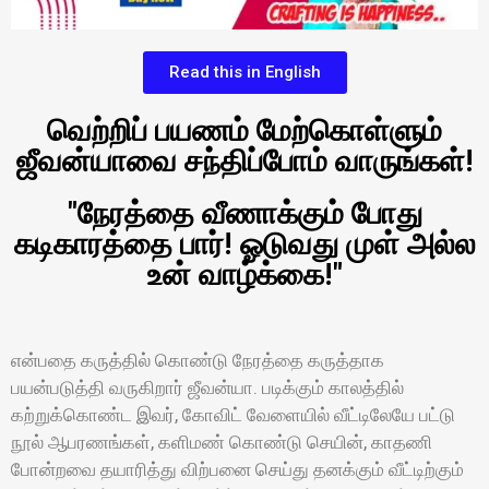
Read this in English
வெற்றிப் பயணம் மேற்கொள்ளும்
ஜீவன்யாவை சந்திப்போம் வாருங்கள்!
"நேரத்தை வீணாக்கும் போது
கடிகாரத்தை பார்! ஓடுவது முள் அல்ல
உன் வாழ்க்கை!"
என்பதை கருத்தில் கொண்டு நேரத்தை கருத்தாக
பயன்படுத்தி வருகிறார் ஜீவன்யா. படிக்கும் காலத்தில்
கற்றுக்கொண்ட இவர், கோவிட் வேளையில் வீட்டிலேயே பட்டு
நூல் ஆபரணங்கள், களிமண் கொண்டு செயின், காதணி
போன்றவை தயாரித்து விற்பனை செய்து தனக்கும் வீட்டிற்கும்