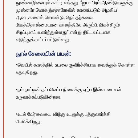
நுண்ணறிவையும் காட்டி வந்தது. “ஐயாயிரம் ஆண்டுகளுக்கு
முன்னரே மொகஞ்சதாரோவில் காணப்படும் அழகிய
ஆடைகளைக் கொண்டு, நெய்தற்கலை
மிகத்தொன்மையான காலத்திலே அரும்பி மிகச்சீரும்
சிறப்புமாய் வளர்ந்துள்ளது” என்று திட்டவட்டமாக
எடுத்துக்காட்டப்பட்டுள்ளது.
நூல் சேலையின் பயன்:
•வெயில் காலத்தில் உடலை குளிர்ச்சியாக வைத்துக் கொள்ள
உதவுகிறது.
•நம் நாட்டின் தட்பவெப்ப நிலைக்கு ஏற்ப இவ்வாடைகள்
உருவாக்கப்படுகின்றன.
•உடல் வேர்வையை உரிந்து உடலுக்கு புத்துணர்ச்சி
அளிக்கிறது.